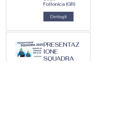
Follonica (GR)
Dettagli
PRESENTAZ
IONE
SQUADRA
2025
15/02/2025
Auditorium di
Sant'Antonio -
Morbegno (SO)
Dettagli