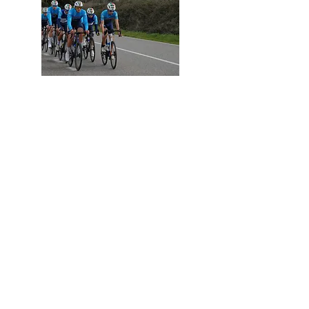
RITIRO PRIMAVERA JUNIORES
Vedi Gallery
Resta sempre aggiornato
Email
*